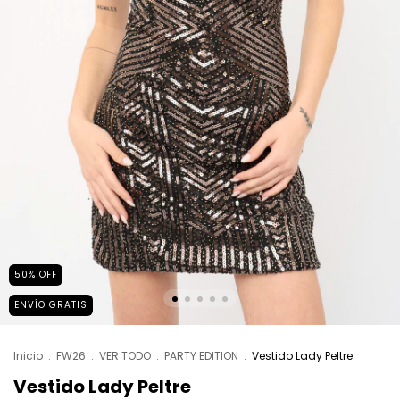
50
%
OFF
ENVÍO GRATIS
Inicio
.
FW26
.
VER TODO
.
PARTY EDITION
.
Vestido Lady Peltre
Vestido Lady Peltre