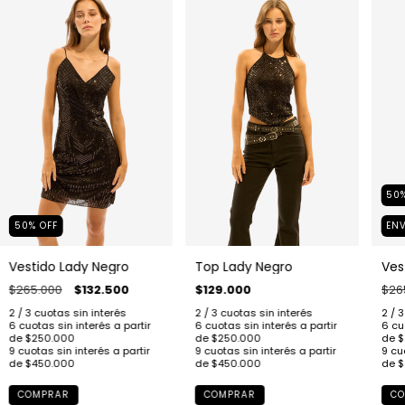
50
50
%
OFF
ENV
Vestido Lady Negro
Top Lady Negro
Ves
$265.000
$132.500
$129.000
$26
COMPRAR
COMPRAR
CO