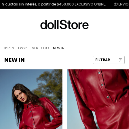
terés, a partir de $450.000 EXCLUSIVO ONLINE.
📦 ENVIO GRATIS A PARTIR 
Inicio
.
FW26
.
VER TODO
.
NEW IN
NEW IN
FILTRAR