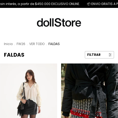
n interés, a partir de $450.000 EXCLUSIVO ONLINE.
📦 ENVIO GRATIS A PAR
Inicio
.
FW26
.
VER TODO
.
FALDAS
FALDAS
FILTRAR