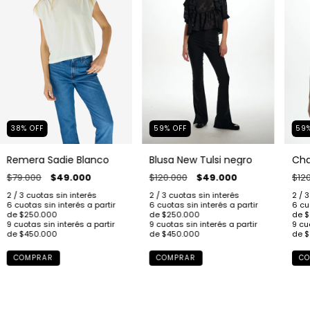
38
%
OFF
59
%
OFF
59
Remera Sadie Blanco
Blusa New Tulsi negro
Cha
$79.000
$49.000
$120.000
$49.000
$12
COMPRAR
COMPRAR
CO