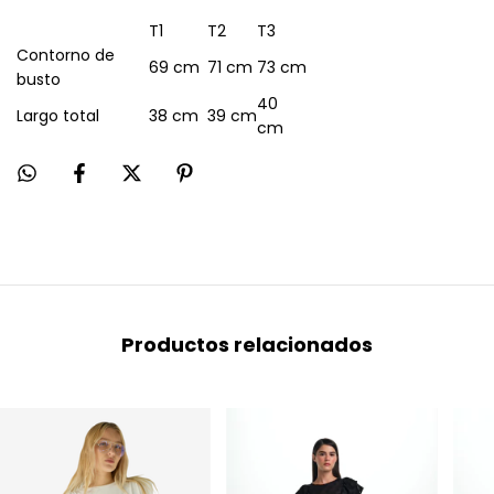
T1
T2
T3
Contorno de
69 cm
71 cm
73 cm
busto
40
Largo total
38 cm
39 cm
cm
Productos relacionados