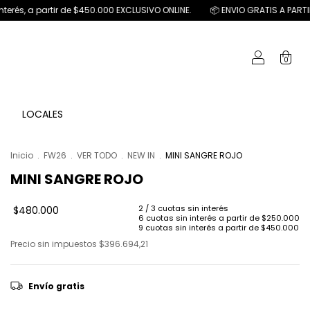
0.000 EXCLUSIVO ONLINE.
📦 ENVIO GRATIS A PARTIR DE $ 150.000
💳 2 
0
LOCALES
Inicio
.
FW26
.
VER TODO
.
NEW IN
.
MINI SANGRE ROJO
MINI SANGRE ROJO
$480.000
Precio sin impuestos
$396.694,21
Envío gratis