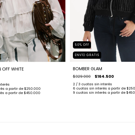
50
%
OFF
ENVÍO GRATIS
BOMBER GLAM
N OFF WHITE
$329.000
$164.500