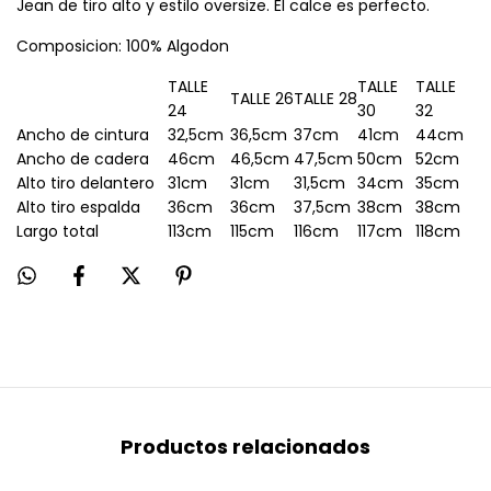
Jean de tiro alto y estilo oversize. El calce es perfecto.
Composicion: 100% Algodon
TALLE
TALLE
TALLE
TALLE 26
TALLE 28
24
30
32
Ancho de cintura
32,5cm
36,5cm
37cm
41cm
44cm
Ancho de cadera
46cm
46,5cm
47,5cm
50cm
52cm
Alto tiro delantero
31cm
31cm
31,5cm
34cm
35cm
Alto tiro espalda
36cm
36cm
37,5cm
38cm
38cm
Largo total
113cm
115cm
116cm
117cm
118cm
Productos relacionados