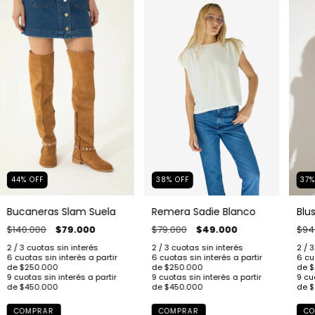
38
%
OFF
44
%
OFF
37
Remera Sadie Blanco
Bucaneras Slam Suela
Blu
$79.000
$49.000
$140.000
$79.000
$94
COMPRAR
COMPRAR
CO