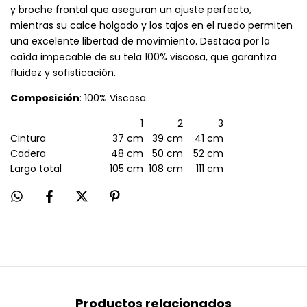
y broche frontal que aseguran un ajuste perfecto,
mientras su calce holgado y los tajos en el ruedo permiten
una excelente libertad de movimiento. Destaca por la
caída impecable de su tela 100% viscosa, que garantiza
fluidez y sofisticación.
Composición
: 100% Viscosa.
1
2
3
Cintura
37 cm
39 cm
41 cm
Cadera
48 cm
50 cm
52 cm
Largo total
105 cm
108 cm
111 cm
Productos relacionados