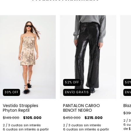
52
%
OFF
50
ENVÍO GRATIS
ENV
30
%
OFF
PANTALON CARGO
Bla
Vestido Strapples
BENOIT NEGRO
Phyton Reptil
$39
$450.000
$215.000
$149.000
$105.000