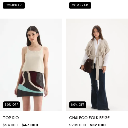
COMPRAR
COMPRAR
50
%
OFF
60
%
OFF
TOP RIO
CHALECO FOLK BEIGE
$94.000
$47.000
$205.000
$82.000