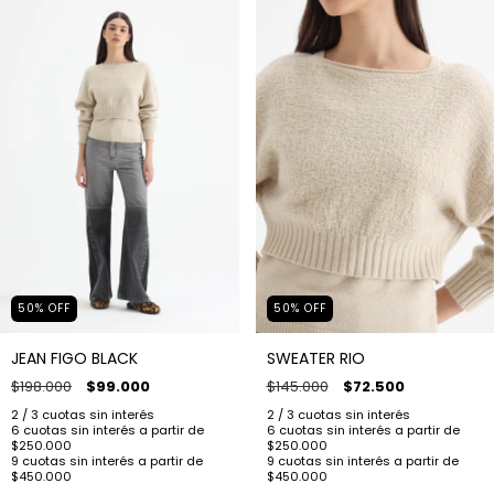
50
%
OFF
50
%
OFF
JEAN FIGO BLACK
SWEATER RIO
$198.000
$99.000
$145.000
$72.500